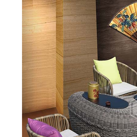
联系方式
中
/
English