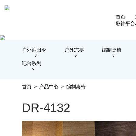
首页
彩神平台
关于我们
户外遮阳伞
户外凉亭
编制桌椅
产品中心
户外遮阳伞
>
>
>
户外凉亭
吧台系列
编制桌椅
>
铝制桌椅
编制沙发
首页 >
产品中心
>
编制桌椅
彩神平台app官网_彩神（中国）
躺床躺椅
摇椅秋千
DR-4132
吧台系列
工程案例
德荣户外工程案例图片
新闻中心
公司新闻
彩神平台app官网_彩神（中国）