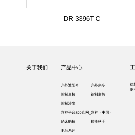
DR-3396T C
关于我们
产品中心
德
户外遮阳伞
户外凉亭
例
编制桌椅
铝制桌椅
编制沙发
彩神平台app官网_彩神（中国）
躺床躺椅
摇椅秋千
吧台系列