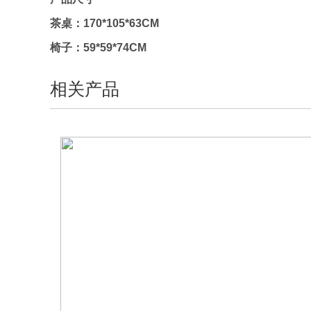
茶桌：170*105*63CM
椅子：59*59*74CM
相关产品