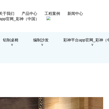
关于我们
产品中心
工程案例
新闻中心
app官网_彩神（中国）
铝制桌椅
编制沙发
彩神平台app官网_彩神（
>
>
>