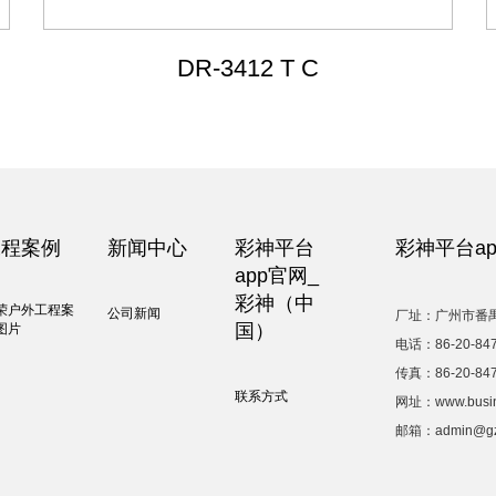
DR-3412 T C
工程案例
新闻中心
彩神平台
彩神平台a
app官网_
彩神（中
荣户外工程案
公司新闻
厂址：广州市番
国）
图片
电话：86-20-847
传真：86-20-847
联系方式
网址：www.busin
邮箱：admin@gzd